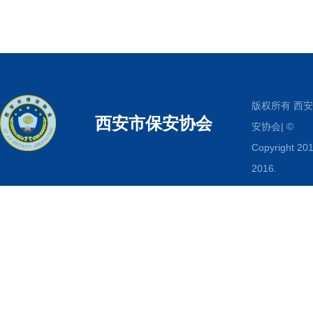
版权所有 西
西安市保安协会
安协会| ©
Copyright 201
2016.
www.xabaoan
All Rights
Reserved.
传真：029-
87513372
电
029-8751337