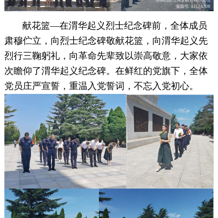
献花篮—在渭华起义烈士纪念碑前，全体成员
肃穆伫立，向烈士纪念碑敬献花篮，向渭华起义先
烈行三鞠躬礼，向革命先辈致以崇高敬意，大家依
次瞻仰了渭华起义纪念碑。在鲜红的党旗下，全体
党员庄严宣誓，重温入党誓词，不忘入党初心。