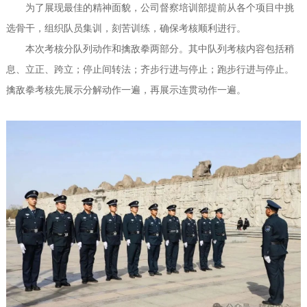
为了展现最佳的精神面貌，公司督察培训部提前从各个项目中挑
选骨干，组织队员集训，刻苦训练，确保考核顺利进行。
本次考核分队列动作和擒敌拳两部分。其中队列考核内容包括稍
息、立正、跨立；停止间转法；齐步行进与停止；跑步行进与停止。
擒敌拳考核先展示分解动作一遍，再展示连贯动作一遍。